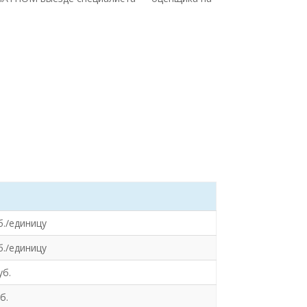
б./единицу
б./единицу
уб.
б.