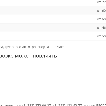
от 22
от 60
от 60
от 46
от 50
а, грузового автотранспорта — 2 часа.
евозке может повлиять
 телефонам 8 (383) 375-06-27 и 8 (923) 132-45-77 или при БЕ